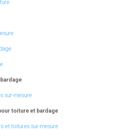
rture
mesure
rdage
ge
t bardage
res sur-mesure
our toiture et bardage
s et toitures sur-mesure