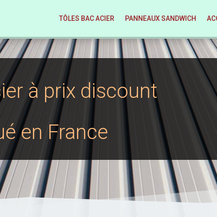
TÔLES BAC ACIER
PANNEAUX SANDWICH
AC
ier à prix discount
ué en France